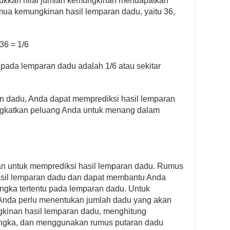
kkan nilai jumlah kemungkinan mendapatkan
semua kemungkinan hasil lemparan dadu, yaitu 36,
36 = 1/6
pada lemparan dadu adalah 1/6 atau sekitar
 dadu, Anda dapat memprediksi hasil lemparan
ngkatkan peluang Anda untuk menang dalam
n untuk memprediksi hasil lemparan dadu. Rumus
asil lemparan dadu dan dapat membantu Anda
gka tertentu pada lemparan dadu. Untuk
Anda perlu menentukan jumlah dadu yang akan
kinan hasil lemparan dadu, menghitung
ngka, dan menggunakan rumus putaran dadu