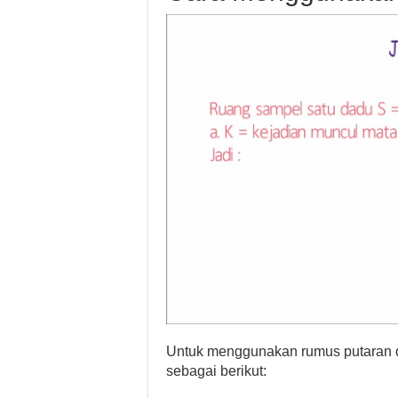
Untuk menggunakan rumus putaran 
sebagai berikut: