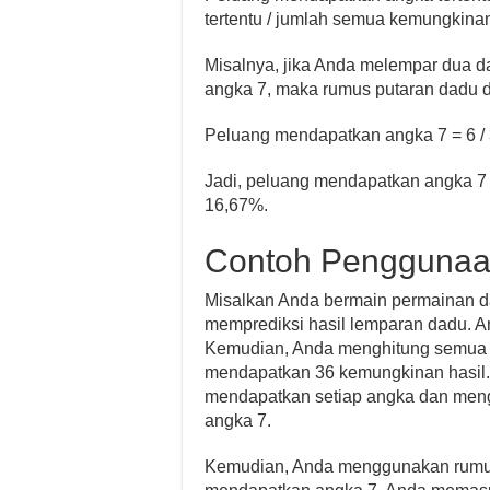
tertentu / jumlah semua kemungkina
Misalnya, jika Anda melempar dua 
angka 7, maka rumus putaran dadu d
Peluang mendapatkan angka 7 = 6 / 
Jadi, peluang mendapatkan angka 7 
16,67%.
Contoh Penggunaa
Misalkan Anda bermain permainan d
memprediksi hasil lemparan dadu. 
Kemudian, Anda menghitung semua 
mendapatkan 36 kemungkinan hasil.
mendapatkan setiap angka dan men
angka 7.
Kemudian, Anda menggunakan rumus