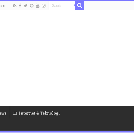
dex
ews
Internet & Teknologi