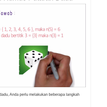
dadu, Anda perlu melakukan beberapa langkah