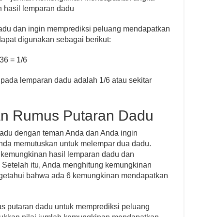
n hasil lemparan dadu
dadu dan ingin memprediksi peluang mendapatkan
apat digunakan sebagai berikut:
36 = 1/6
pada lemparan dadu adalah 1/6 atau sekitar
n Rumus Putaran Dadu
adu dengan teman Anda dan Anda ingin
Anda memutuskan untuk melempar dua dadu.
kemungkinan hasil lemparan dadu dan
 Setelah itu, Anda menghitung kemungkinan
getahui bahwa ada 6 kemungkinan mendapatkan
 putaran dadu untuk memprediksi peluang