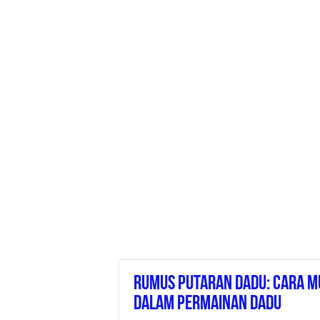
Rumus Putaran Dadu: Cara 
Dalam Permainan Dadu