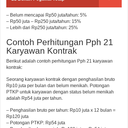
– Belum mencapai Rp50 juta/tahun: 5%
– Rp50 juta – Rp250 juta/tahun: 15%
– Lebih dari Rp250 juta/tahun: 25%
Contoh Perhitungan Pph 21
Karyawan Kontrak
Berikut adalah contoh perhitungan Pph 21 karyawan
kontrak:
Seorang karyawan kontrak dengan penghasilan bruto
Rp10 juta per bulan dan belum menikah. Potongan
PTKP untuk karyawan dengan status belum menikah
adalah Rp54 juta per tahun.
– Penghasilan bruto per tahun: Rp10 juta x 12 bulan =
Rp120 juta
– Potongan PTKP: Rp54 juta