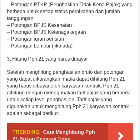
– Potongan PTKP (Penghasilan Tidak Kena Pajak) yang
berbeda untuk setiap status pernikahan dan jumlah
tanggungan
– Potongan BPJS Kesehatan
– Potongan BPJS Ketenagakerjaan
– Potongan iuran pensiun
– Potongan Lembur (jika ada)
3. Hitung Pph 21 yang harus dibayar
Setelah menghitung penghasilan bruto dan potongan
yang dapat dikurangkan, maka dapat dihitung Pph 21
yang harus dibayar oleh karyawan kontrak. Pph 21
dihitung dengan menggunakan tarif pajak yang berbeda
untuk setiap level penghasilan. Tarif pajak yang
digunakan untuk menghitung Pph 21 karyawan kontrak
adalah sebagai berikut:
TRENDING:
Cara Menghitung Pph
21 Bukan Pegawai Tetap