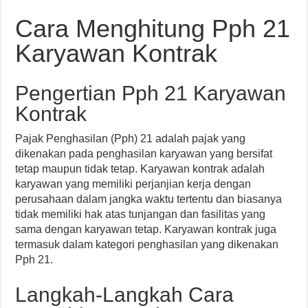
Cara Menghitung Pph 21
Karyawan Kontrak
Pengertian Pph 21 Karyawan
Kontrak
Pajak Penghasilan (Pph) 21 adalah pajak yang
dikenakan pada penghasilan karyawan yang bersifat
tetap maupun tidak tetap. Karyawan kontrak adalah
karyawan yang memiliki perjanjian kerja dengan
perusahaan dalam jangka waktu tertentu dan biasanya
tidak memiliki hak atas tunjangan dan fasilitas yang
sama dengan karyawan tetap. Karyawan kontrak juga
termasuk dalam kategori penghasilan yang dikenakan
Pph 21.
Langkah-Langkah Cara