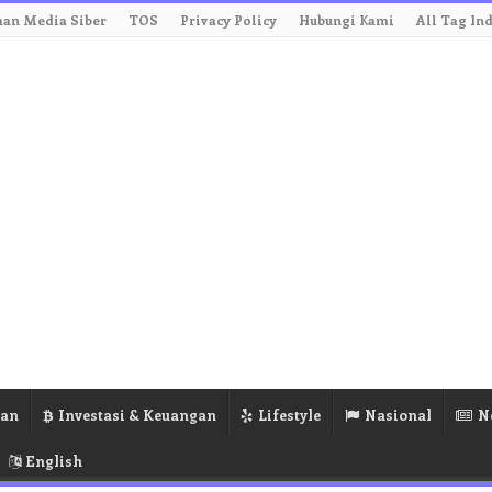
an Media Siber
TOS
Privacy Policy
Hubungi Kami
All Tag In
ran
Investasi & Keuangan
Lifestyle
Nasional
N
English