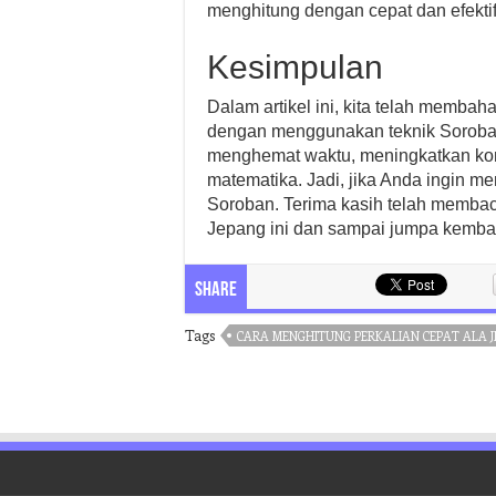
menghitung dengan cepat dan efektif
Kesimpulan
Dalam artikel ini, kita telah memba
dengan menggunakan teknik Soroban
menghemat waktu, meningkatkan ko
matematika. Jadi, jika Anda ingin me
Soroban. Terima kasih telah membac
Jepang ini dan sampai jumpa kembali
Share
Tags
CARA MENGHITUNG PERKALIAN CEPAT ALA 