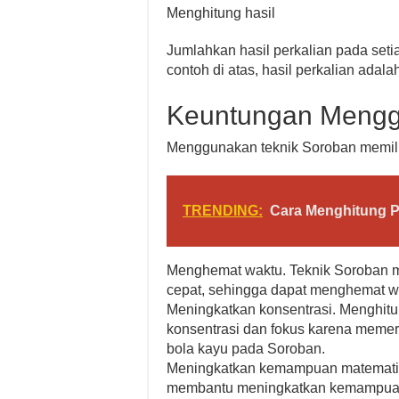
Menghitung hasil
Jumlahkan hasil perkalian pada seti
contoh di atas, hasil perkalian adala
Keuntungan Mengg
Menggunakan teknik Soroban memilik
TRENDING:
Cara Menghitung P
Menghemat waktu. Teknik Soroban 
cepat, sehingga dapat menghemat w
Meningkatkan konsentrasi. Menghit
konsentrasi dan fokus karena memer
bola kayu pada Soroban.
Meningkatkan kemampuan matematik
membantu meningkatkan kemampuan 