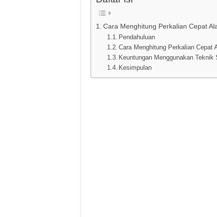
Cara Menghitung Perkalian Cepat Al
Pendahuluan
Cara Menghitung Perkalian Cepat 
Keuntungan Menggunakan Teknik 
Kesimpulan