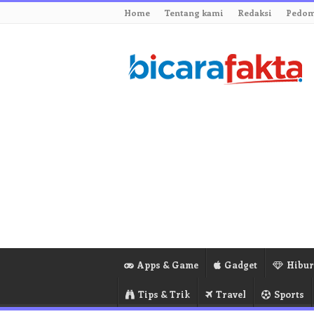
Home
Tentang kami
Redaksi
Pedom
Apps & Game
Gadget
Hibu
Tips & Trik
Travel
Sports