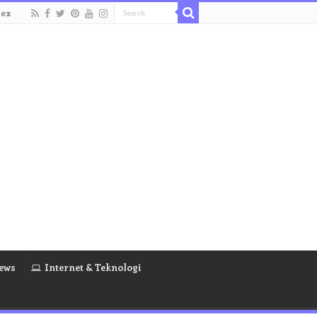
dex
ews
Internet & Teknologi