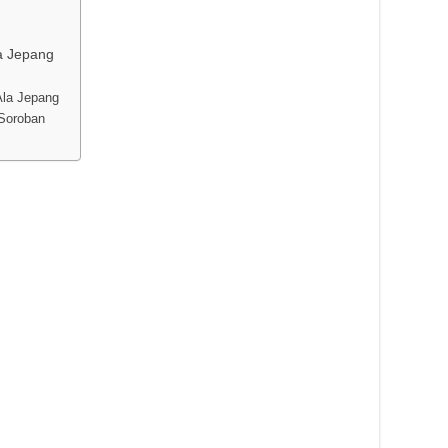
a Jepang
Ala Jepang
Soroban