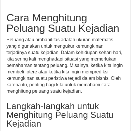
Cara Menghitung
Peluang Suatu Kejadian
Peluang atau probabilitas adalah ukuran matematis
yang digunakan untuk mengukur kemungkinan
terjadinya suatu kejadian. Dalam kehidupan sehari-hari,
kita sering kali menghadapi situasi yang memerlukan
pemahaman tentang peluang. Misalnya, ketika kita ingin
membeli lotere atau ketika kita ingin memprediksi
kemungkinan suatu peristiwa terjadi dalam bisnis. Oleh
karena itu, penting bagi kita untuk memahami cara
menghitung peluang suatu kejadian.
Langkah-langkah untuk
Menghitung Peluang Suatu
Kejadian