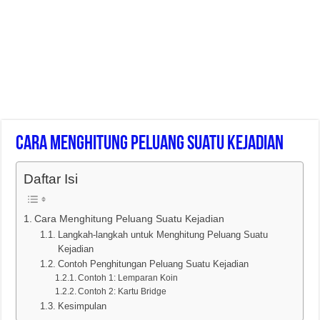
Cara Menghitung Peluang Suatu Kejadian
Daftar Isi
Cara Menghitung Peluang Suatu Kejadian
Langkah-langkah untuk Menghitung Peluang Suatu
Kejadian
Contoh Penghitungan Peluang Suatu Kejadian
Contoh 1: Lemparan Koin
Contoh 2: Kartu Bridge
Kesimpulan