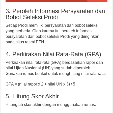
3. Peroleh Informasi Persyaratan dan
Bobot Seleksi Prodi
Setiap Prodi memiliki persyaratan dan bobot seleksi
yang berbeda. Oleh karena itu, peroleh informasi
persyaratan dan bobot seleksi Prodi yang diinginkan
pada situs resmi PTN.
4. Perkirakan Nilai Rata-Rata (GPA)
Perkirakan nilai rata-rata (GPA) berdasarkan rapor dan
nilai Ujian Nasional (UN) yang sudah diperoleh.
Gunakan rumus berikut untuk menghitung nilai rata-rata:
GPA = (nilai rapor x 2 + nilai UN x 3) / 5
5. Hitung Skor Akhir
Hitunglah skor akhir dengan menggunakan rumus: