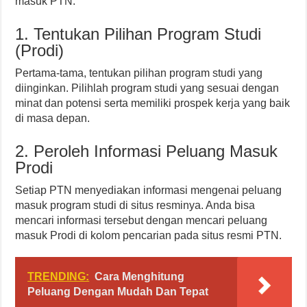
masuk PTN:
1. Tentukan Pilihan Program Studi
(Prodi)
Pertama-tama, tentukan pilihan program studi yang
diinginkan. Pilihlah program studi yang sesuai dengan
minat dan potensi serta memiliki prospek kerja yang baik
di masa depan.
2. Peroleh Informasi Peluang Masuk
Prodi
Setiap PTN menyediakan informasi mengenai peluang
masuk program studi di situs resminya. Anda bisa
mencari informasi tersebut dengan mencari peluang
masuk Prodi di kolom pencarian pada situs resmi PTN.
TRENDING:
Cara Menghitung
Peluang Dengan Mudah Dan Tepat