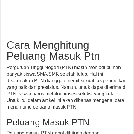
Cara Menghitung
Peluang Masuk Ptn
Perguruan Tinggi Negeri (PTN) masih menjadi pilihan
banyak siswa SMA/SMK setelah lulus. Hal ini
dikarenakan PTN dianggap memiliki kualitas pendidikan
yang baik dan prestisius. Namun, untuk dapat diterima di
PTN, siswa harus melalui proses seleksi yang ketat.
Untuk itu, dalam artikel ini akan dibahas mengenai cara
menghitung peluang masuk PTN.
Peluang Masuk PTN
Peluang masuk PTN dapat dihitung dengan