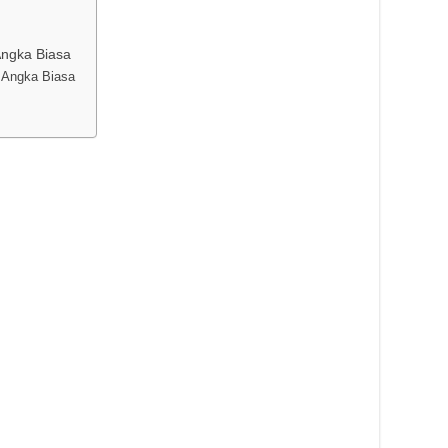
ngka Biasa
 Angka Biasa