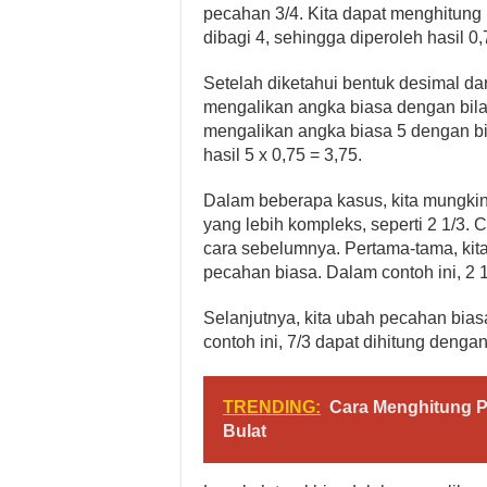
pecahan 3/4. Kita dapat menghitun
dibagi 4, sehingga diperoleh hasil 0,
Setelah diketahui bentuk desimal da
mengalikan angka biasa dengan bilan
mengalikan angka biasa 5 dengan bil
hasil 5 x 0,75 = 3,75.
Dalam beberapa kasus, kita mungki
yang lebih kompleks, seperti 2 1/3
cara sebelumnya. Pertama-tama, kit
pecahan biasa. Dalam contoh ini, 2 1
Selanjutnya, kita ubah pecahan bias
contoh ini, 7/3 dapat dihitung dengan
TRENDING:
Cara Menghitung 
Bulat