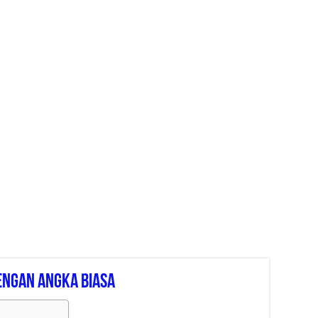
engan Angka Biasa