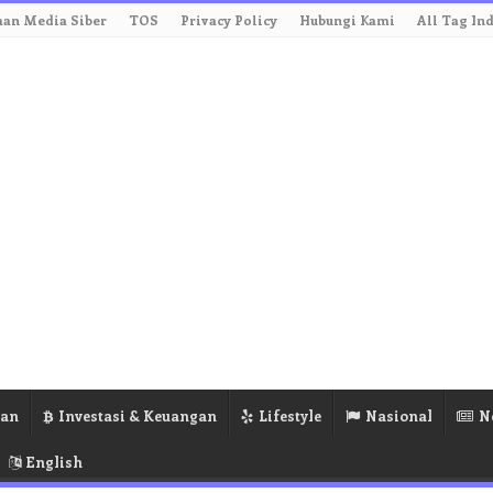
an Media Siber
TOS
Privacy Policy
Hubungi Kami
All Tag In
ran
Investasi & Keuangan
Lifestyle
Nasional
N
English