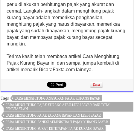
perlu dilakukan perhitungan pajak yang akurat dan
cermat. Langkah-langkah dalam menghitung pajak
kurang bayar adalah memeriksa penghasilan,
menghitung pajak yang harus dibayarkan, memeriksa
pajak yang sudah dibayarkan, menghitung pajak kurang
bayar, dan membayar pajak kurang bayar secepat
mungkin.
Terima kasih telah membaca artikel Cara Menghitung
Pajak Kurang Bayar ini dan sampai jumpa kembali di
artikel menarik BicaraFakta.com lainnya.
Tags
CARA MENGHITUNG ANGSURAN PAJAK KURANG BAYAR
CARA MENGHITUNG PAJAK KURANG ATAU LEBIH BAYAR DARI TOTAL
PENGHASILAN
CARA MENGHITUNG PAJAK KURANG BAYAR DAN LEBIH BAYAR
CARA MENGHITUNG SANKSI ADMINISTRASI PAJAK KURANG BAYAR
CARA MENGHITUNG SURAT KETETAPAN PAJAK KURANG BAYAR