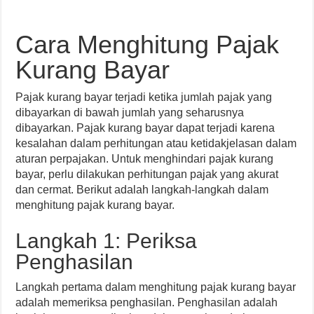
Cara Menghitung Pajak
Kurang Bayar
Pajak kurang bayar terjadi ketika jumlah pajak yang
dibayarkan di bawah jumlah yang seharusnya
dibayarkan. Pajak kurang bayar dapat terjadi karena
kesalahan dalam perhitungan atau ketidakjelasan dalam
aturan perpajakan. Untuk menghindari pajak kurang
bayar, perlu dilakukan perhitungan pajak yang akurat
dan cermat. Berikut adalah langkah-langkah dalam
menghitung pajak kurang bayar.
Langkah 1: Periksa
Penghasilan
Langkah pertama dalam menghitung pajak kurang bayar
adalah memeriksa penghasilan. Penghasilan adalah