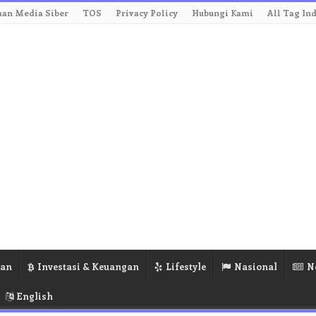
an Media Siber
TOS
Privacy Policy
Hubungi Kami
All Tag In
ran
Investasi & Keuangan
Lifestyle
Nasional
N
English