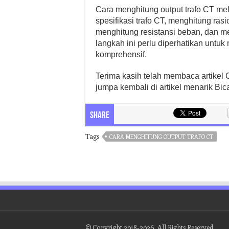
Cara menghitung output trafo CT me
spesifikasi trafo CT, menghitung ras
menghitung resistansi beban, dan m
langkah ini perlu diperhatikan untu
komprehensif.
Terima kasih telah membaca artikel 
jumpa kembali di artikel menarik Bic
Share
Tags
CARA MENGHITUNG OUTPUT TRAFO CT
© Copyright 2018-2026, All Rights Reserved