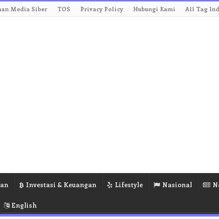
an Media Siber
TOS
Privacy Policy
Hubungi Kami
All Tag In
ran
Investasi & Keuangan
Lifestyle
Nasional
N
English