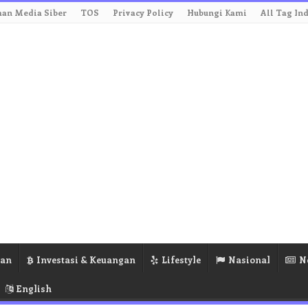
an Media Siber
TOS
Privacy Policy
Hubungi Kami
All Tag In
ran
Investasi & Keuangan
Lifestyle
Nasional
N
English