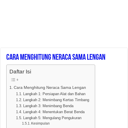
Cara Menghitung Neraca Sama Lengan
Daftar Isi
Cara Menghitung Neraca Sama Lengan
Langkah 1: Persiapan Alat dan Bahan
Langkah 2: Menimbang Kertas Timbang
Langkah 3: Menimbang Benda
Langkah 4: Menentukan Berat Benda
Langkah 5: Mengulang Pengukuran
Kesimpulan