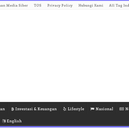
an Media Siber
TOS
Privacy Policy
Hubungi Kami
All Tag In
ran
Investasi & Keuangan
Lifestyle
Nasional
N
English