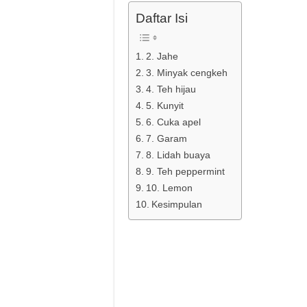
Daftar Isi
2. Jahe
3. Minyak cengkeh
4. Teh hijau
5. Kunyit
6. Cuka apel
7. Garam
8. Lidah buaya
9. Teh peppermint
10. Lemon
Kesimpulan