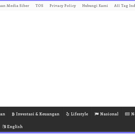
an Media Siber
TOS
Privacy Policy
Hubungi Kami
All Tag In
ran
Investasi & Keuangan
Lifestyle
Nasional
N
English