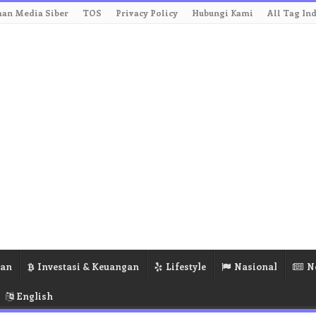
an Media Siber
TOS
Privacy Policy
Hubungi Kami
All Tag In
ran
Investasi & Keuangan
Lifestyle
Nasional
N
English