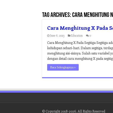
Tag Archives:
cara menghitung ni
Cara Menghitung X Pada Se
June 6, 2023
Education
0
Cara Menghitung X Pada Segitiga Segitiga ada
kehidupan sehari-hari. Dalam segitiga, terdap
menghitung sisi-sisinya. Salah satu variabel ya
dengan detail cara menghitung X pada segiti
Baca Selengkapnya »
© Copyright 2018-2026, All Rights Reserved