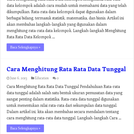
data kelompok adalah cara mudah untuk memahami data yang telah
dikumpulkan. Rata-rata data kelompok dapat digunakan dalam
berbagai bidang, termasuk statistik, matematika, dan bisnis. Artikel ini
akan membahas langkah-langkah yang digunakan dalam
menghitung rata-rata data kelompok. Langkah-langkah Menghitung
Rata Rata Data Kelompok …
Baca Selengkapnya »
Cara Menghitung Rata Rata Data Tunggal
June 6, 2023
Education
0
Cara Menghitung Rata Rata Data Tunggal Pendahuluan Rata-rata
data tunggal adalah salah satu bentuk ukuran pemusatan data yang
sangat penting dalam statistika. Rata-rata data tunggal digunakan
untuk menentukan nilai rata-rata dari sekumpulan data tunggal.
Dalam artikel ini, kita akan membahas secara mendalam tentang
cara menghitung rata-rata data tunggal. Langkah-langkah Cara …
Baca Selengkapnya »