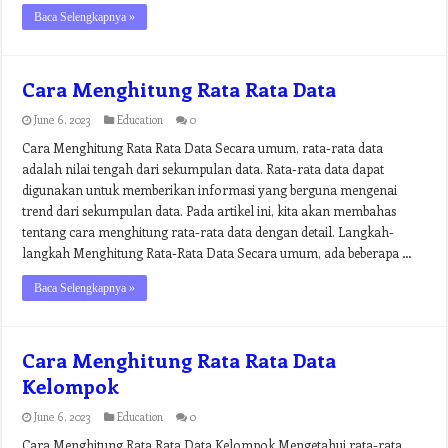
Baca Selengkapnya »
Cara Menghitung Rata Rata Data
June 6, 2023
Education
0
Cara Menghitung Rata Rata Data Secara umum, rata-rata data
adalah nilai tengah dari sekumpulan data. Rata-rata data dapat
digunakan untuk memberikan informasi yang berguna mengenai
trend dari sekumpulan data. Pada artikel ini, kita akan membahas
tentang cara menghitung rata-rata data dengan detail. Langkah-
langkah Menghitung Rata-Rata Data Secara umum, ada beberapa …
Baca Selengkapnya »
Cara Menghitung Rata Rata Data
Kelompok
June 6, 2023
Education
0
Cara Menghitung Rata Rata Data Kelompok Mengetahui rata-rata