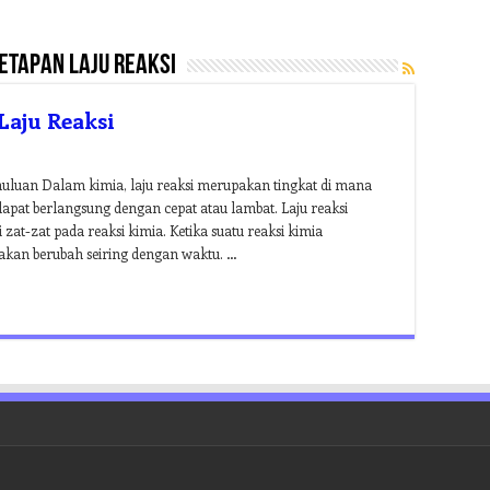
etapan laju reaksi
Laju Reaksi
uluan Dalam kimia, laju reaksi merupakan tingkat di mana
dapat berlangsung dengan cepat atau lambat. Laju reaksi
t-zat pada reaksi kimia. Ketika suatu reaksi kimia
 akan berubah seiring dengan waktu. …