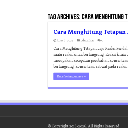
Tag Archives:
cara menghitung t
Cara Menghitung Tetapan 
June 6, 2023
Education
0
Cara Menghitung Tetapan Laju Reaksi Pendah
suatu reaksi kimia berlangsung. Reaksi kimia 
merupakan kecepatan perubahan konsentrasi za
berlangsung, konsentrasi zat-zat pada reaksi
Baca Selengkapnya »
© Copyright 2018-2026, All Rights Reserved