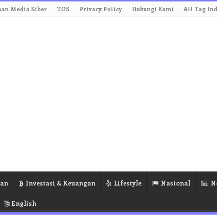
an Media Siber
TOS
Privacy Policy
Hubungi Kami
All Tag In
ran
Investasi & Keuangan
Lifestyle
Nasional
N
English