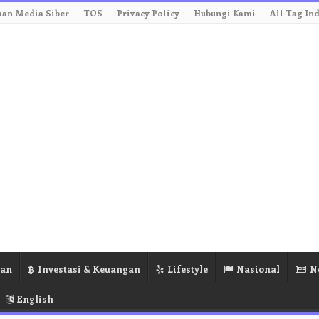
an Media Siber
TOS
Privacy Policy
Hubungi Kami
All Tag In
ran
Investasi & Keuangan
Lifestyle
Nasional
N
English