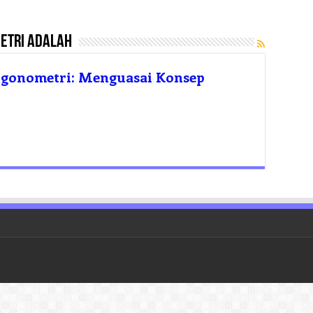
metri adalah
igonometri: Menguasai Konsep