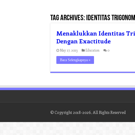
Tag Archives:
identitas trigono
Menaklukkan Identitas Tr
Dengan Exactitude
May 27, 2023
Education
0
Baca Selengkapnya »
© Copyright 2018-2026, All Rights Reserved