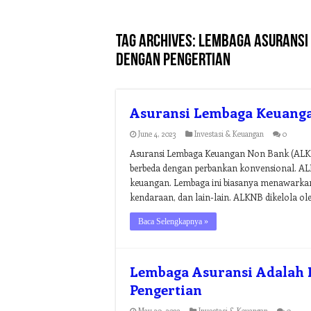
Tag Archives:
lembaga asuransi
dengan pengertian
Asuransi Lembaga Keuang
June 4, 2023
Investasi & Keuangan
0
Asuransi Lembaga Keuangan Non Bank (ALKNB
berbeda dengan perbankan konvensional. ALK
keuangan. Lembaga ini biasanya menawarkan be
kendaraan, dan lain-lain. ALKNB dikelola ol
Baca Selengkapnya »
Lembaga Asuransi Adalah
Pengertian
May 30, 2023
Investasi & Keuangan
0