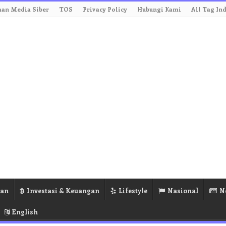
an Media Siber
TOS
Privacy Policy
Hubungi Kami
All Tag In
ran
Investasi & Keuangan
Lifestyle
Nasional
N
English