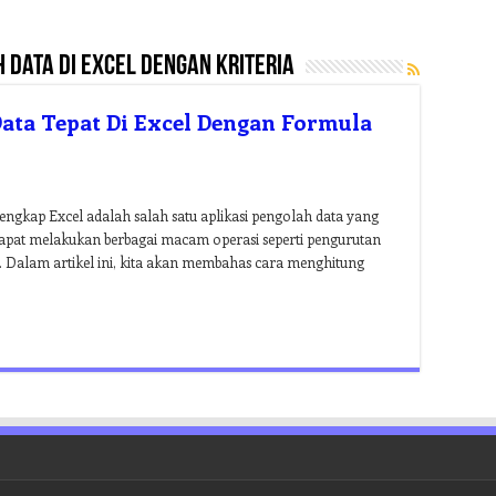
 data di excel dengan kriteria
ata Tepat Di Excel Dengan Formula
ngkap Excel adalah salah satu aplikasi pengolah data yang
dapat melakukan berbagai macam operasi seperti pengurutan
a. Dalam artikel ini, kita akan membahas cara menghitung