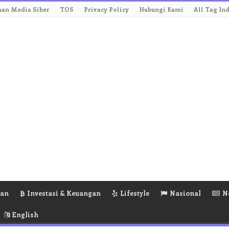
an Media Siber
TOS
Privacy Policy
Hubungi Kami
All Tag In
ran
Investasi & Keuangan
Lifestyle
Nasional
N
English