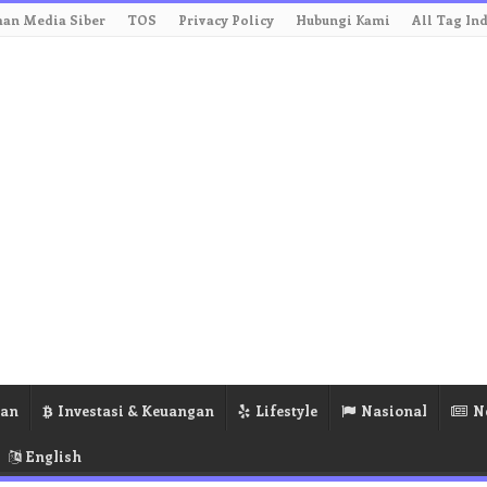
an Media Siber
TOS
Privacy Policy
Hubungi Kami
All Tag In
ran
Investasi & Keuangan
Lifestyle
Nasional
N
English