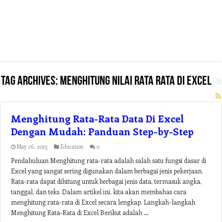
Tag Archives:
menghitung nilai rata rata di excel
Menghitung Rata-Rata Data Di Excel
Dengan Mudah: Panduan Step-by-Step
May 26, 2023
Education
0
Pendahuluan Menghitung rata-rata adalah salah satu fungsi dasar di
Excel yang sangat sering digunakan dalam berbagai jenis pekerjaan.
Rata-rata dapat dihitung untuk berbagai jenis data, termasuk angka,
tanggal, dan teks. Dalam artikel ini, kita akan membahas cara
menghitung rata-rata di Excel secara lengkap. Langkah-langkah
Menghitung Rata-Rata di Excel Berikut adalah …