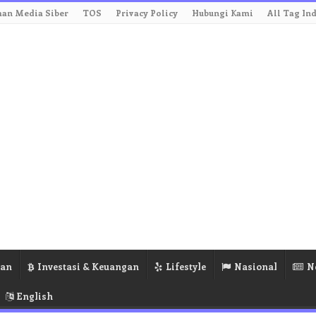
an Media Siber
TOS
Privacy Policy
Hubungi Kami
All Tag In
ran
Investasi & Keuangan
Lifestyle
Nasional
N
English