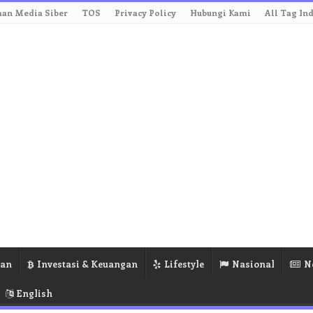
an Media Siber
TOS
Privacy Policy
Hubungi Kami
All Tag In
ran
Investasi & Keuangan
Lifestyle
Nasional
N
English