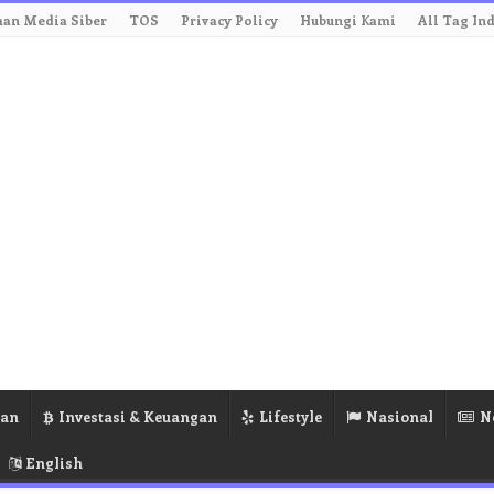
an Media Siber
TOS
Privacy Policy
Hubungi Kami
All Tag In
ran
Investasi & Keuangan
Lifestyle
Nasional
N
English