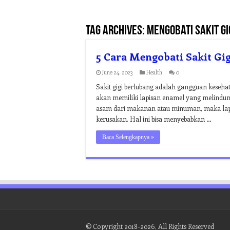
Tag Archives:
mengobati sakit g
5 Cara Mengobati Sakit Gig
June 24, 2023
Health
0
Sakit gigi berlubang adalah gangguan keseha
akan memiliki lapisan enamel yang melindungi
asam dari makanan atau minuman, maka lapis
kerusakan. Hal ini bisa menyebabkan …
Baca Selengkapnya »
© Copyright 2018-2026, All Rights Reserved