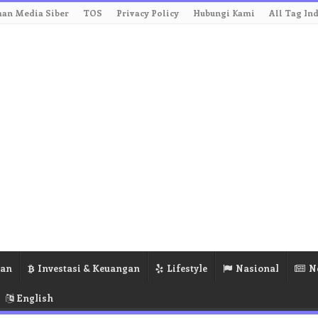
an Media Siber
TOS
Privacy Policy
Hubungi Kami
All Tag In
ran
Investasi & Keuangan
Lifestyle
Nasional
N
English