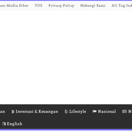
an Media Siber
TOS
Privacy Policy
Hubungi Kami
All Tag In
ran
Investasi & Keuangan
Lifestyle
Nasional
N
English