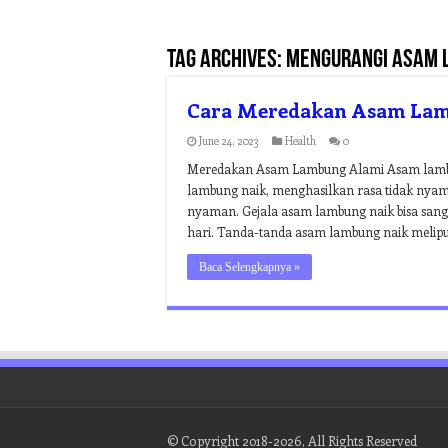
Tag Archives:
mengurangi asam 
Cara Meredakan Asam Lamb
June 24, 2023
Health
0
Meredakan Asam Lambung Alami Asam lambung
lambung naik, menghasilkan rasa tidak nyam
nyaman. Gejala asam lambung naik bisa san
hari. Tanda-tanda asam lambung naik melipu
Baca Selengkapnya »
© Copyright 2018-2026, All Rights Reserved