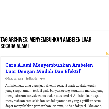
Tag Archives:
menyembuhkan ambeien luar
secara alami
Cara Alami Menyembuhkan Ambeien
Luar Dengan Mudah Dan Efektif
June 24, 2023
Health
0
Ambeien luar atau yang juga dikenal sebagai wasir adalah kondisi
yang sangat umum terjadi pada banyak orang, terutama mereka yang
menghabiskan banyak waktu duduk atau berdiri. Ambeien luar dapat
menyebabkan rasa sakit dan ketidaknyamanan yang signifikan serta
dapat menyebabkan perdarahan. Namun, Anda tidak perlu khawatir,