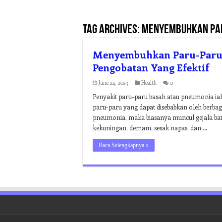
Tag Archives:
menyembuhkan par
Menyembuhkan Paru-Paru B
Pengobatan Yang Efektif
June 24, 2023
Health
0
Penyakit paru-paru basah atau pneumonia iala
paru-paru yang dapat disebabkan oleh berbagai
pneumonia, maka biasanya muncul gejala batu
kekuningan, demam, sesak napas, dan …
Baca Selengkapnya »