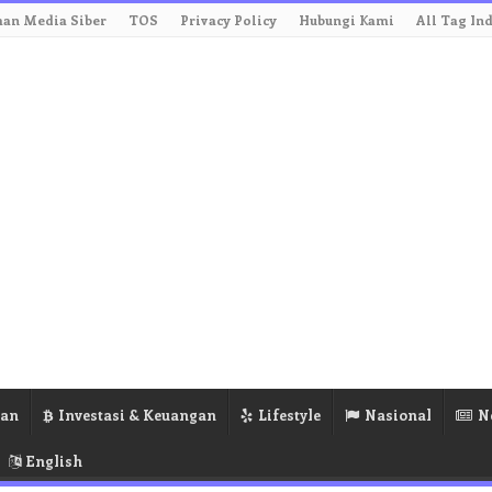
an Media Siber
TOS
Privacy Policy
Hubungi Kami
All Tag In
ran
Investasi & Keuangan
Lifestyle
Nasional
N
English