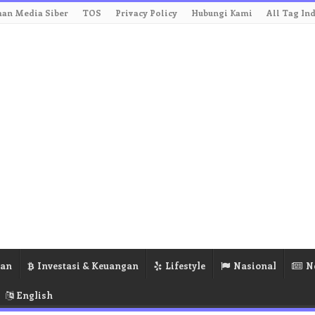
an Media Siber
TOS
Privacy Policy
Hubungi Kami
All Tag In
ran
Investasi & Keuangan
Lifestyle
Nasional
N
English