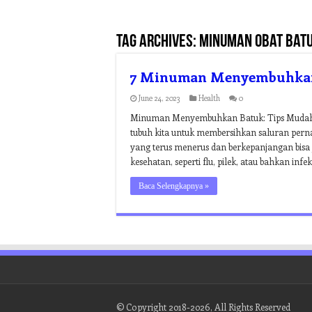
Tag Archives:
minuman obat batu
7 Minuman Menyembuhkan 
June 24, 2023
Health
0
Minuman Menyembuhkan Batuk: Tips Mudah u
tubuh kita untuk membersihkan saluran pern
yang terus menerus dan berkepanjangan bisa
kesehatan, seperti flu, pilek, atau bahkan infe
Baca Selengkapnya »
© Copyright 2018-2026, All Rights Reserved