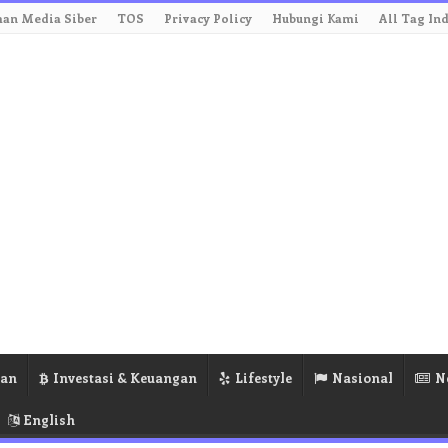
an Media Siber
TOS
Privacy Policy
Hubungi Kami
All Tag In
ran
Investasi & Keuangan
Lifestyle
Nasional
N
English