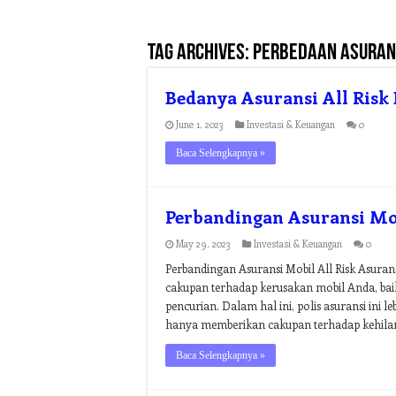
Tag Archives:
perbedaan asurans
Bedanya Asuransi All Risk
June 1, 2023
Investasi & Keuangan
0
Baca Selengkapnya »
Perbandingan Asuransi Mob
May 29, 2023
Investasi & Keuangan
0
Perbandingan Asuransi Mobil All Risk Asurans
cakupan terhadap kerusakan mobil Anda, baik
pencurian. Dalam hal ini, polis asuransi ini 
hanya memberikan cakupan terhadap kehila
Baca Selengkapnya »