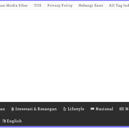
an Media Siber
TOS
Privacy Policy
Hubungi Kami
All Tag In
ran
Investasi & Keuangan
Lifestyle
Nasional
N
English