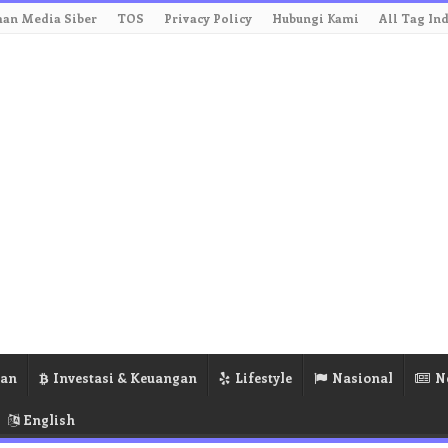
an Media Siber
TOS
Privacy Policy
Hubungi Kami
All Tag In
ran
Investasi & Keuangan
Lifestyle
Nasional
N
English