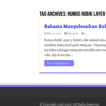
Tag Archives:
rumus rubik layer
Rahasia Menyelesaikan Ru
May 23, 2023
Education
0
Rumus Rubik Layer 3 Rubik’s cube adalah teka-
sembilan kubus kecil pada setiap sisi. Tujua
sisi kubus sehingga setiap sisi memiliki satu
cube, tapi di sini kita …
Baca Selengkapnya »
© Copyright 2018-2026, All Rights Reserved