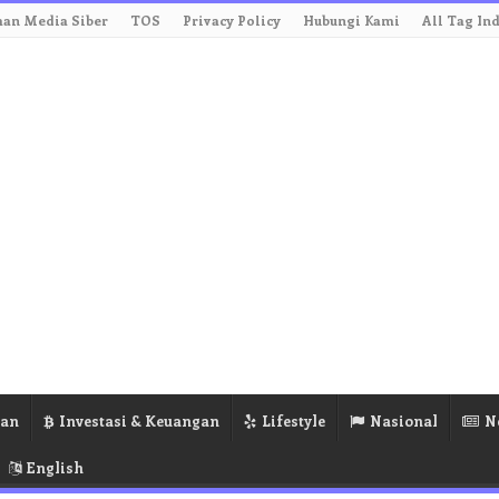
an Media Siber
TOS
Privacy Policy
Hubungi Kami
All Tag In
ran
Investasi & Keuangan
Lifestyle
Nasional
N
English