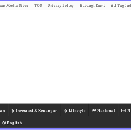
an Media Siber
TOS
Privacy Policy
Hubungi Kami
All Tag In
ran
Investasi & Keuangan
Lifestyle
Nasional
N
English