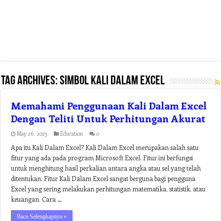
Tag Archives:
simbol kali dalam excel
Memahami Penggunaan Kali Dalam Excel
Dengan Teliti Untuk Perhitungan Akurat
May 26, 2023
Education
0
Apa itu Kali Dalam Excel? Kali Dalam Excel merupakan salah satu
fitur yang ada pada program Microsoft Excel. Fitur ini berfungsi
untuk menghitung hasil perkalian antara angka atau sel yang telah
ditentukan. Fitur Kali Dalam Excel sangat berguna bagi pengguna
Excel yang sering melakukan perhitungan matematika, statistik, atau
keuangan. Cara …
Baca Selengkapnya »