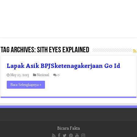
Tag Archives:
sith eyes explained
Lapak Asik BPJSketenagakerjaan Go Id
May 25, 2023
Nasional
0
Baca Selengkapnya »
Bicara Fakta