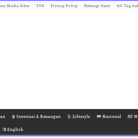
an Media Siber
TOS
Privacy Policy
Hubungi Kami
All Tag In
ran
Investasi & Keuangan
Lifestyle
Nasional
N
English