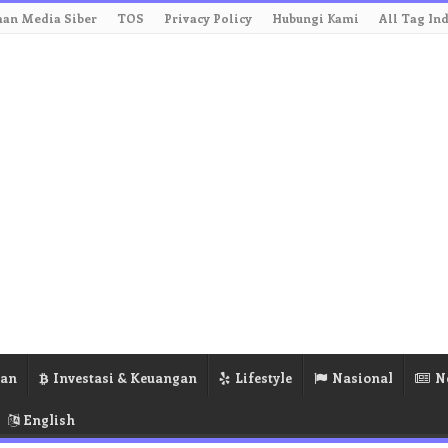
an Media Siber
TOS
Privacy Policy
Hubungi Kami
All Tag In
ran
Investasi & Keuangan
Lifestyle
Nasional
N
English