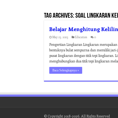
Tag Archives:
soal lingkaran kel
Belajar Menghitung Kelili
May 23, 2023
Education
0
Pengertian Lingkaran Lingkaran merupakan se
bentuknya bulat sempurna dan memiliki jari-j
pusat lingkaran dengan titik tepi lingkaran. 
menghubungkan dua titik tepi lingkaran melalu
Baca Selengkapnya »
© Copyright 2018-2026, All Rights Reserved