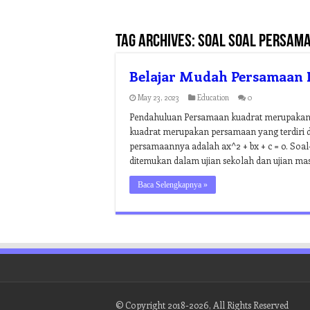
Tag Archives:
soal soal persama
Belajar Mudah Persamaan 
May 23, 2023
Education
0
Pendahuluan Persamaan kuadrat merupakan s
kuadrat merupakan persamaan yang terdiri da
persamaannya adalah ax^2 + bx + c = 0. Soa
ditemukan dalam ujian sekolah dan ujian mas
Baca Selengkapnya »
© Copyright 2018-2026, All Rights Reserved