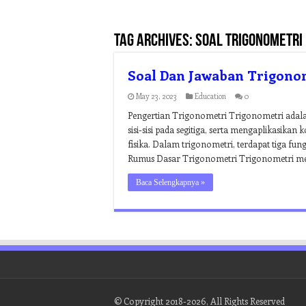
Tag Archives:
soal trigonometri
Soal Dan Jawaban Trigono
May 23, 2023
Education
0
Pengertian Trigonometri Trigonometri adal
sisi-sisi pada segitiga, serta mengaplikasik
fisika. Dalam trigonometri, terdapat tiga fungs
Rumus Dasar Trigonometri Trigonometri mem
Baca Selengkapnya »
© Copyright 2018-2026, All Rights Reserved