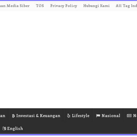
an Media Siber
TOS
Privacy Policy
Hubungi Kami
All Tag In
ran
Investasi & Keuangan
Lifestyle
Nasional
N
English