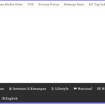
an Media Siber
TOS
Privacy Policy
Hubungi Kami
All Tag In
ran
Investasi & Keuangan
Lifestyle
Nasional
N
English