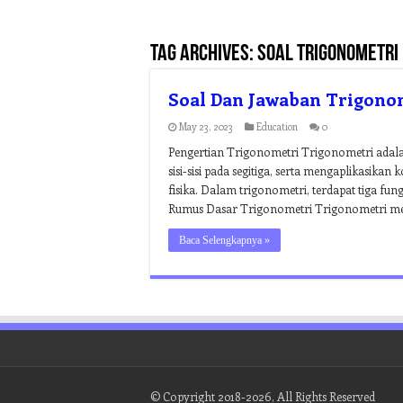
Tag Archives:
soal trigonometri
Soal Dan Jawaban Trigono
May 23, 2023
Education
0
Pengertian Trigonometri Trigonometri adal
sisi-sisi pada segitiga, serta mengaplikasik
fisika. Dalam trigonometri, terdapat tiga fungs
Rumus Dasar Trigonometri Trigonometri mem
Baca Selengkapnya »
© Copyright 2018-2026, All Rights Reserved