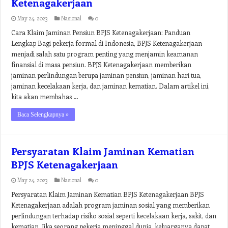
Ketenagakerjaan
May 24, 2023
Nasional
0
Cara Klaim Jaminan Pensiun BPJS Ketenagakerjaan: Panduan
Lengkap Bagi pekerja formal di Indonesia, BPJS Ketenagakerjaan
menjadi salah satu program penting yang menjamin keamanan
finansial di masa pensiun. BPJS Ketenagakerjaan memberikan
jaminan perlindungan berupa jaminan pensiun, jaminan hari tua,
jaminan kecelakaan kerja, dan jaminan kematian. Dalam artikel ini,
kita akan membahas …
Baca Selengkapnya »
Persyaratan Klaim Jaminan Kematian
BPJS Ketenagakerjaan
May 24, 2023
Nasional
0
Persyaratan Klaim Jaminan Kematian BPJS Ketenagakerjaan BPJS
Ketenagakerjaan adalah program jaminan sosial yang memberikan
perlindungan terhadap risiko sosial seperti kecelakaan kerja, sakit, dan
kematian. Jika seorang pekerja meninggal dunia, keluarganya dapat