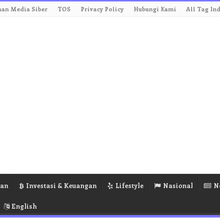
an Media Siber
TOS
Privacy Policy
Hubungi Kami
All Tag In
ran
Investasi & Keuangan
Lifestyle
Nasional
N
English