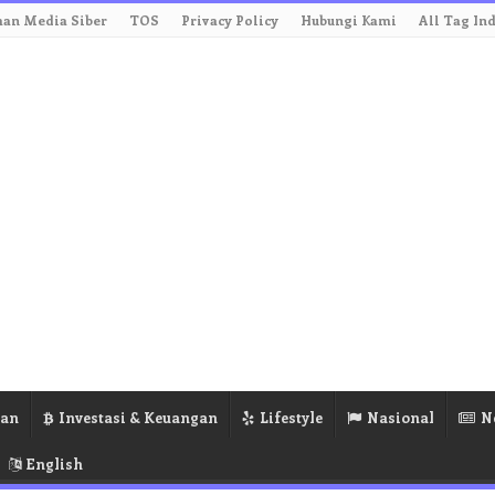
an Media Siber
TOS
Privacy Policy
Hubungi Kami
All Tag In
ran
Investasi & Keuangan
Lifestyle
Nasional
N
English