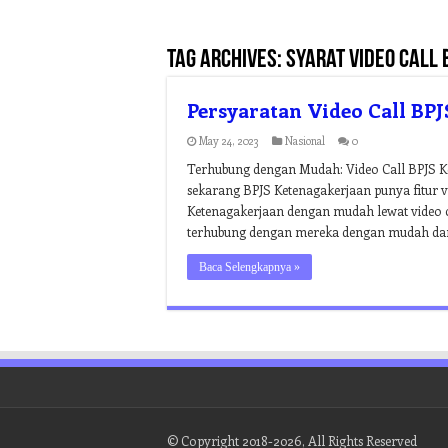
Tag Archives:
syarat video call
Persyaratan Video Call BP
May 24, 2023
Nasional
0
Terhubung dengan Mudah: Video Call BPJS K
sekarang BPJS Ketenagakerjaan punya fitur vi
Ketenagakerjaan dengan mudah lewat video cal
terhubung dengan mereka dengan mudah dari
Baca Selengkapnya »
© Copyright 2018-2026, All Rights Reserved