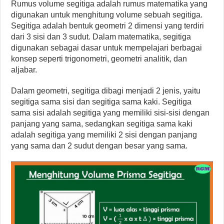
Rumus volume segitiga adalah rumus matematika yang
digunakan untuk menghitung volume sebuah segitiga.
Segitiga adalah bentuk geometri 2 dimensi yang terdiri
dari 3 sisi dan 3 sudut. Dalam matematika, segitiga
digunakan sebagai dasar untuk mempelajari berbagai
konsep seperti trigonometri, geometri analitik, dan
aljabar.
Dalam geometri, segitiga dibagi menjadi 2 jenis, yaitu
segitiga sama sisi dan segitiga sama kaki. Segitiga
sama sisi adalah segitiga yang memiliki sisi-sisi dengan
panjang yang sama, sedangkan segitiga sama kaki
adalah segitiga yang memiliki 2 sisi dengan panjang
yang sama dan 2 sudut dengan besar yang sama.