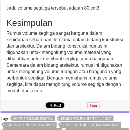
Jadi, volume segitiga tersebut adalah 80 cm3.
Kesimpulan
Rumus volume segitiga sangat berguna dalam
kehidupan sehari-hari, terutama dalam bidang konstruksi
dan arsitektur. Dalam bidang konstruksi, rumus ini
digunakan untuk menghitung volume material yang
dibutuhkan untuk membuat segitiga pada bangunan.
Sementara dalam bidang arsitektur, rumus ini digunakan
untuk menghitung volume ruangan atau bangunan yang
berbentuk segitiga. Dengan memahami rumus volume
segitiga, kita dapat menghitung volume segitiga dengan
mudah dan akurat.
Tags
RUMUS VOLUME SEGITIGA
RUMUS VOLUME SEGITIGA LANCIP
RUMUS VOLUME SEGITIGA LIMAS
RUMUS VOLUME SEGITIGA SAMA KAKI